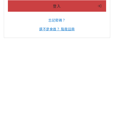
登入
忘記密碼？
還不是會員？ 點我註冊