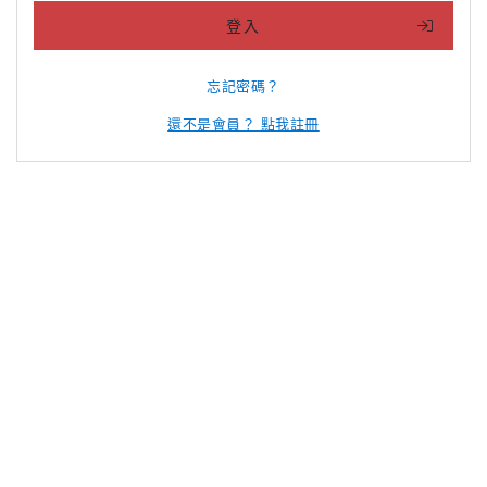
登入
忘記密碼？
還不是會員？ 點我註冊