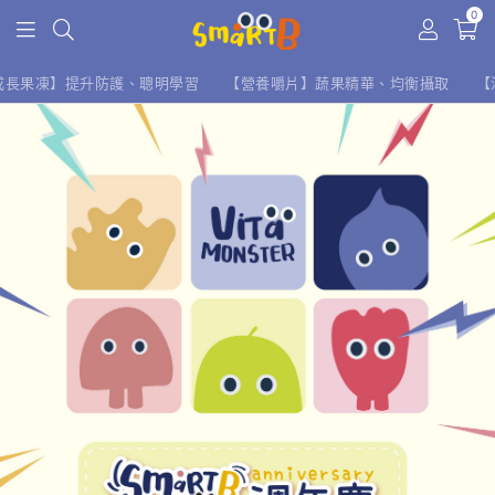
0
成長果凍】提升防護、聰明學習
【營養嚼片】蔬果精華、均衡攝取
【