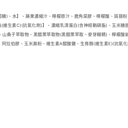
糖)、水】、蘋果濃縮汁、檸檬原汁、鹿角菜膠、檸檬酸、蒟蒻粉、
(維生素C)(抗氧化劑)】、濃縮乳清蛋白(含神經鞘磷脂)、玉米
、山桑子萃取物、黑醋栗萃取物(黑醋栗萃取、麥芽糊精)、檸檬酸鈉
阿拉伯膠、玉米澱粉、維生素A醋酸鹽、生育醇(維生素E)(抗氧化
所