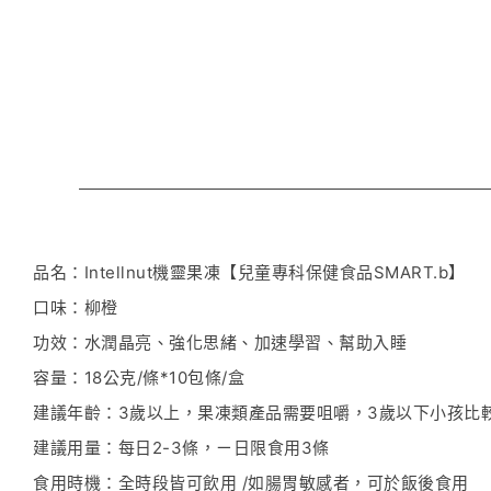
品名：Intellnut機靈果凍【兒童專科保健食品SMART.b】
口味：柳橙
功效：水潤晶亮、強化思緒、加速學習、幫助入睡
容量：18公克/條*10包條/盒
建議年齡：3歲以上，果凍類產品需要咀嚼，3歲以下小孩比
建議用量：每日2-3條，ㄧ日限食用3條
食用時機：全時段皆可飲用 /如腸胃敏感者，可於飯後食用