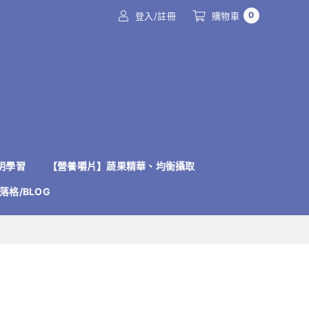
0
登入/註冊
購物車
明學習
【營養嚼片】蔬果精華、均衡攝取
落格/BLOG