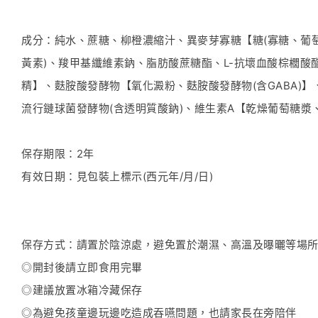
成分：純水、蔗糖、柳橙濃縮汁、異麥芽寡糖【糖(寡糖、葡萄
黃素)、羧甲基纖維素鈉、脂肪酸蔗糖酯、L-抗壞血酸棕櫚酸酯
精】、麩胺酸發酵物【氧化澱粉、麩胺酸發酵物(含GABA)】
流行鏈球菌發酵物(含透明質酸鈉)、維生素A【乾燥葡萄糖漿、
保存期限：2年
有效日期：見包裝上標示(西元年/月/日)
保存方式：請置於陰涼處，避免置於潮濕、高溫及曝曬等場
◎開封後請立即食用完畢
◎建議放置冰箱冷藏保存
◎為避免孩童邊玩邊吃造成吞嚥問題，也請家長在旁陪伴