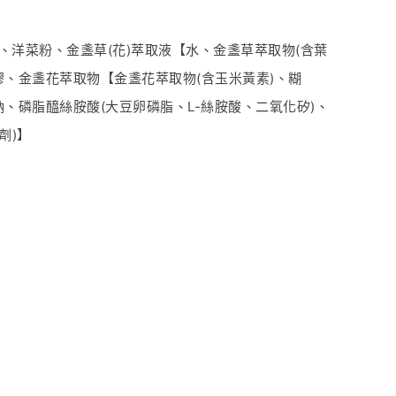
洋菜粉、金盞草(花)萃取液【水、金盞草萃取物(含葉
糖膠、金盞花萃取物【金盞花萃取物(含玉米黃素)、糊
、磷脂醯絲胺酸(大豆卵磷脂、L-絲胺酸、二氧化矽)、
劑)】