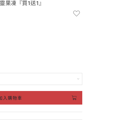
t機靈果凍『買1送1』
加入購物車