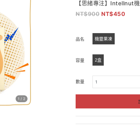
【思緒專注】Intellnu
900
450
機靈果凍
品名
2盒
容量
數量
1
/
2