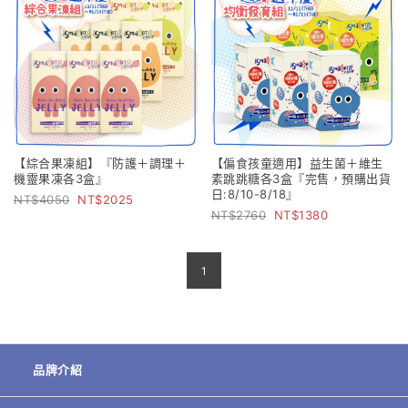
【綜合果凍組】『防護＋調理＋
【偏食孩童適用】益生菌＋維生
機靈果凍各3盒』
素跳跳糖各3盒『完售，預購出貨
日:8/10-8/18』
4050
2025
2760
1380
1
品牌介紹