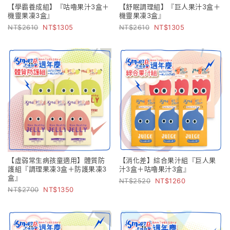
【學霸養成組】『咕嚕果汁3盒＋
【舒眠調理組】『巨人果汁3盒＋
機靈果凍3盒』
機靈果凍3盒』
2610
1305
2610
1305
【虛弱常生病孩童適用】體質防
【消化差】綜合果汁組『巨人果
護組『調理果凍3盒＋防護果凍3
汁3盒＋咕嚕果汁3盒』
盒』
2520
1260
2700
1350