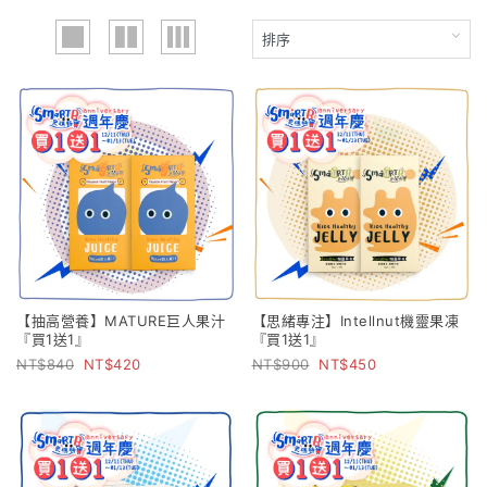
【抽高營養】MATURE巨人果汁
【思緒專注】Intellnut機靈果凍
『買1送1』
『買1送1』
840
420
900
450