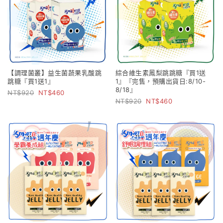
【調理菌叢】益生菌蔬果乳酸跳
綜合維生素鳳梨跳跳糖『買1送
跳糖『買1送1』
1』『完售，預購出貨日:8/10-
8/18』
920
460
920
460