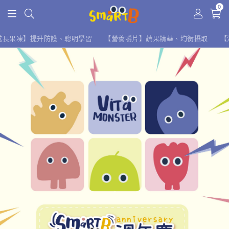
0
成長果凍】提升防護、聰明學習
【營養嚼片】蔬果精華、均衡攝取
【