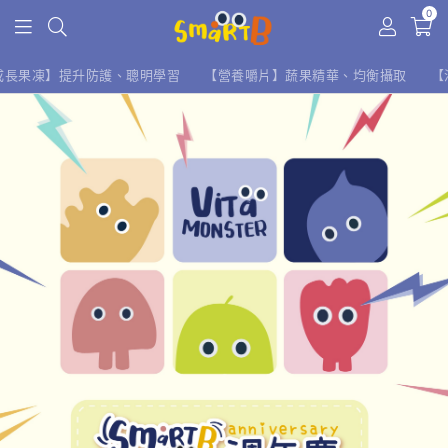
0
成長果凍】提升防護、聰明學習
【營養嚼片】蔬果精華、均衡攝取
【